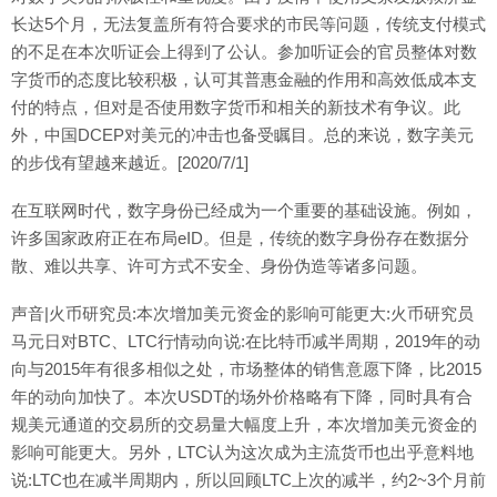
长达5个月，无法复盖所有符合要求的市民等问题，传统支付模式
的不足在本次听证会上得到了公认。参加听证会的官员整体对数
字货币的态度比较积极，认可其普惠金融的作用和高效低成本支
付的特点，但对是否使用数字货币和相关的新技术有争议。此
外，中国DCEP对美元的冲击也备受瞩目。总的来说，数字美元
的步伐有望越来越近。[2020/7/1]
在互联网时代，数字身份已经成为一个重要的基础设施。例如，
许多国家政府正在布局eID。但是，传统的数字身份存在数据分
散、难以共享、许可方式不安全、身份伪造等诸多问题。
声音|火币研究员:本次增加美元资金的影响可能更大:火币研究员
马元日对BTC、LTC行情动向说:在比特币减半周期，2019年的动
向与2015年有很多相似之处，市场整体的销售意愿下降，比2015
年的动向加快了。本次USDT的场外价格略有下降，同时具有合
规美元通道的交易所的交易量大幅度上升，本次增加美元资金的
影响可能更大。另外，LTC认为这次成为主流货币也出乎意料地
说:LTC也在减半周期内，所以回顾LTC上次的减半，约2~3个月前