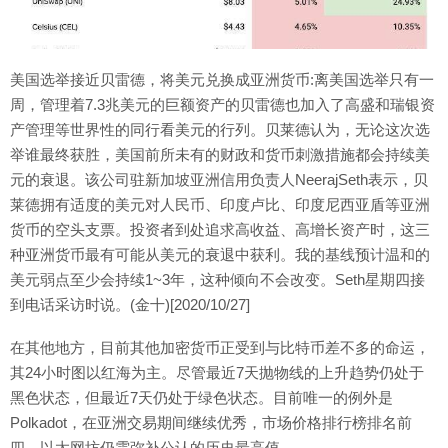
美国选举接近贝雷德，将美元兑换成亚洲货币:离美国选举只有一
周，管理着7.3兆美元的巨额资产的贝雷德也加入了高盛和瑞银资
产管理等世界性的同行看美元的行列。贝莱德认为，无论这次选
举谁最终获胜，美国前所未有的财政和货币刺激措施都会持续美
元的衰退。该公司驻新加坡亚洲信用负责人NeerajSeth表示，贝
莱德拥有适度的美元对人民币、印度卢比、印度尼西亚盾等亚洲
货币的空头支票。投资者到处追求高收益、高增长资产时，这三
种亚洲货币最有可能从美元的衰退中获利。我的基线预计温和的
美元弱点至少会持续1~3年，这种倾向不会改变。Seth星期四接
到电话采访时说。(金十)[2020/10/27]
在其他地方，目前其他加密货币正受到与比特币差不多的命运，
其24小时图以红海为主。尽管最近7天抛物线的上升趋势仍处于
黑色状态，但最近7天仍处于绿色状态。目前唯一的例外是
Polkadot，在亚洲交易期间继续优秀，市场价格排行榜排名前
四。以太网坊仍需弥补公认的历史最高值。